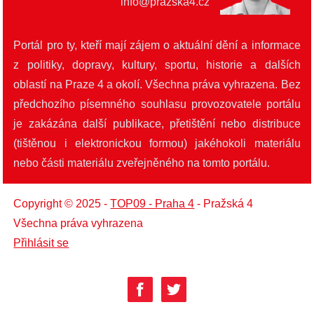
info@prazska4.cz
Portál pro ty, kteří mají zájem o aktuální dění a informace
z politiky, dopravy, kultury, sportu, historie a dalších
oblastí na Praze 4 a okolí. Všechna práva vyhrazena. Bez
předchozího písemného souhlasu provozovatele portálu
je zakázána další publikace, přetištění nebo distribuce
(tištěnou i elektronickou formou) jakéhokoli materiálu
nebo části materiálu zveřejněného na tomto portálu.
Copyright © 2025 -
TOP09 - Praha 4
- Pražská 4
Všechna práva vyhrazena
Přihlásit se