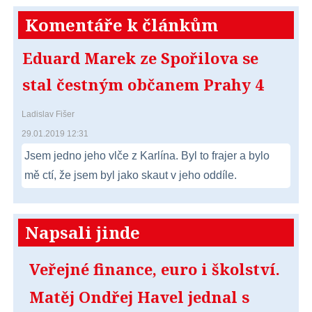
Komentáře k článkům
Eduard Marek ze Spořilova se
stal čestným občanem Prahy 4
Ladislav Fišer
29.01.2019 12:31
Jsem jedno jeho vlče z Karlína. Byl to frajer a bylo
mě ctí, že jsem byl jako skaut v jeho oddíle.
Napsali jinde
Veřejné finance, euro i školství.
Matěj Ondřej Havel jednal s