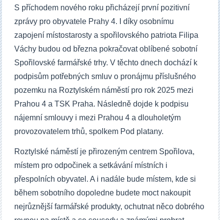
S příchodem nového roku přicházejí první pozitivní
zprávy pro obyvatele Prahy 4. I díky osobnímu
zapojení místostarosty a spořilovského patriota Filipa
Váchy budou od března pokračovat oblíbené sobotní
Spořilovské farmářské trhy. V těchto dnech dochází k
podpisům potřebných smluv o pronájmu příslušného
pozemku na Roztylském náměstí pro rok 2025 mezi
Prahou 4 a TSK Praha. Následně dojde k podpisu
nájemní smlouvy i mezi Prahou 4 a dlouholetým
provozovatelem trhů, spolkem Pod platany.
Roztylské náměstí je přirozeným centrem Spořilova,
místem pro odpočinek a setkávání místních i
přespolních obyvatel. A i nadále bude místem, kde si
během sobotního dopoledne budete moct nakoupit
nejrůznější farmářské produkty, ochutnat něco dobrého