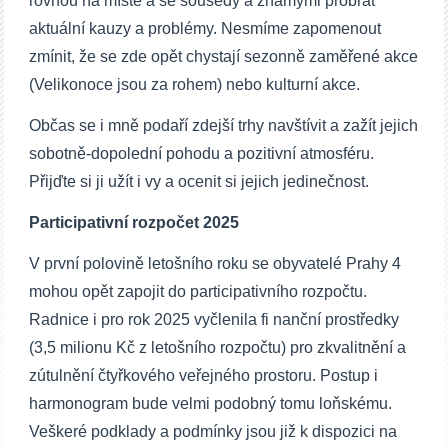
rovnou na místě a se sousedy a známými probrat
aktuální kauzy a problémy. Nesmíme zapomenout
zmínit, že se zde opět chystají sezonně zaměřené akce
(Velikonoce jsou za rohem) nebo kulturní akce.
Občas se i mně podaří zdejší trhy navštívit a zažít jejich
sobotně-dopolední pohodu a pozitivní atmosféru.
Přijďte si ji užít i vy a ocenit si jejich jedinečnost.
Participativní rozpočet 2025
V první polovině letošního roku se obyvatelé Prahy 4
mohou opět zapojit do participativního rozpočtu.
Radnice i pro rok 2025 vyčlenila fi nanční prostředky
(3,5 milionu Kč z letošního rozpočtu) pro zkvalitnění a
zútulnění čtyřkového veřejného prostoru. Postup i
harmonogram bude velmi podobný tomu loňskému.
Veškeré podklady a podmínky jsou již k dispozici na