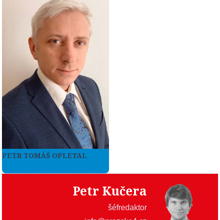
PETR TOMÁŠ OPLETAL
Více zde
Petr Kučera
šéfredaktor