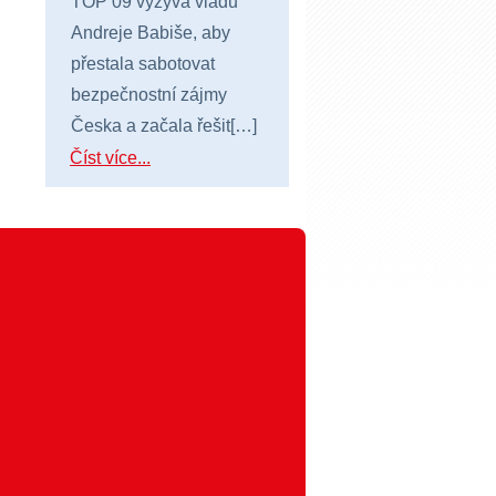
TOP 09 vyzývá vládu
Andreje Babiše, aby
přestala sabotovat
bezpečnostní zájmy
Česka a začala řešit[…]
Číst více...