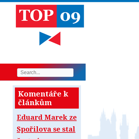
Komentáře k
článkům
Eduard Marek ze
Spořilova se stal