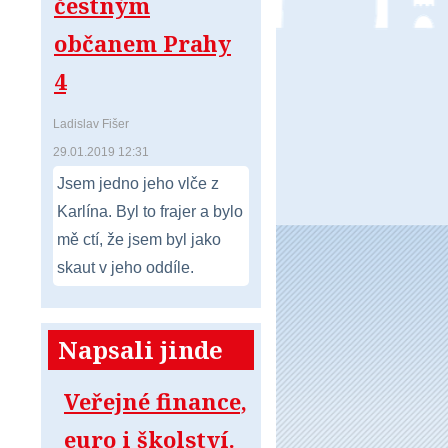
čestným
občanem Prahy
4
Ladislav Fišer
29.01.2019 12:31
Jsem jedno jeho vlče z
Karlína. Byl to frajer a bylo
mě ctí, že jsem byl jako
skaut v jeho oddíle.
Napsali jinde
Veřejné finance,
euro i školství.