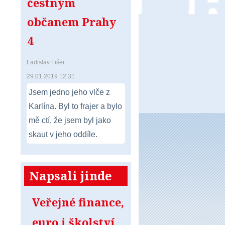
čestným
občanem Prahy
4
Ladislav Fišer
29.01.2019 12:31
Jsem jedno jeho vlče z
Karlína. Byl to frajer a bylo
mě ctí, že jsem byl jako
skaut v jeho oddíle.
Napsali jinde
Veřejné finance,
euro i školství.