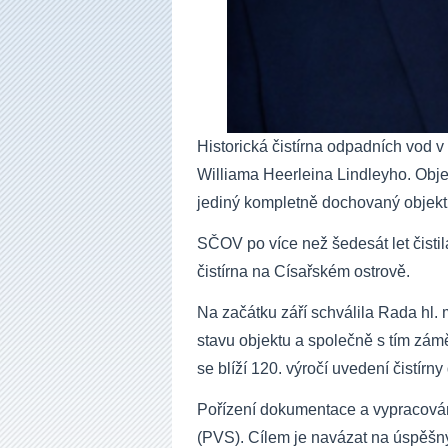
Historická čistírna odpadních vod 
Williama Heerleina Lindleyho. Obj
jediný kompletně dochovaný objekt 
SČOV po více než šedesát let čistil
čistírna na Císařském ostrově.
Na začátku září schválila Rada hl.
stavu objektu a společně s tím zámě
se blíží 120. výročí uvedení čistírn
Pořízení dokumentace a vypracová
(PVS). Cílem je navázat na úspěšný