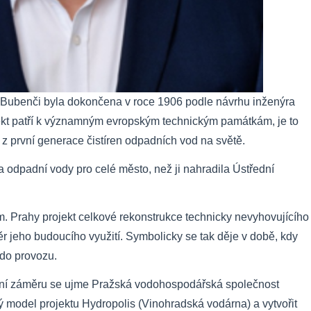
v Bubenči byla dokončena v roce 1906 podle návrhu inženýra
ekt patří k významným evropským technickým památkám, je to
z první generace čistíren odpadních vod na světě.
a odpadní vody pro celé město, než ji nahradila Ústřední
 m. Prahy projekt celkové rekonstrukce technicky nevyhovujícího
r jeho budoucího využití. Symbolicky se tak děje v době, kdy
y do provozu.
ní záměru se ujme Pražská vodohospodářská společnost
 model projektu Hydropolis (Vinohradská vodárna) a vytvořit