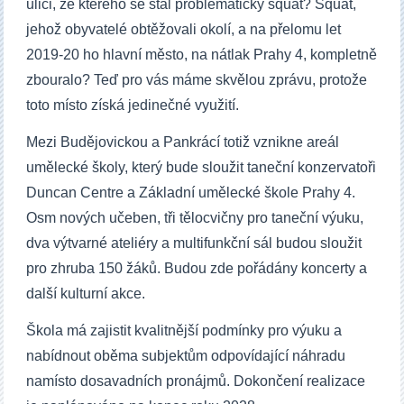
ulici, ze kterého se stal problematický squat? Squat,
jehož obyvatelé obtěžovali okolí, a na přelomu let
2019-20 ho hlavní město, na nátlak Prahy 4, kompletně
zbouralo? Teď pro vás máme skvělou zprávu, protože
toto místo získá jedinečné využití.
Mezi Budějovickou a Pankrácí totiž vznikne areál
umělecké školy, který bude sloužit taneční konzervatoři
Duncan Centre a Základní umělecké škole Prahy 4.
Osm nových učeben, tři tělocvičny pro taneční výuku,
dva výtvarné ateliéry a multifunkční sál budou sloužit
pro zhruba 150 žáků. Budou zde pořádány koncerty a
další kulturní akce.
Škola má zajistit kvalitnější podmínky pro výuku a
nabídnout oběma subjektům odpovídající náhradu
namísto dosavadních pronájmů. Dokončení realizace