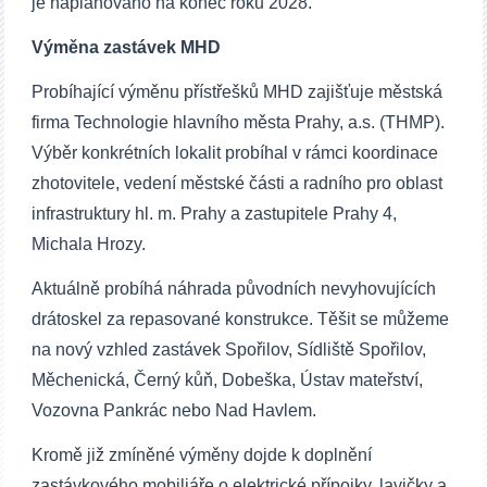
je naplánováno na konec roku 2028.
Výměna zastávek MHD
Probíhající výměnu přístřešků MHD zajišťuje městská
firma Technologie hlavního města Prahy, a.s. (THMP).
Výběr konkrétních lokalit probíhal v rámci koordinace
zhotovitele, vedení městské části a radního pro oblast
infrastruktury hl. m. Prahy a zastupitele Prahy 4,
Michala Hrozy.
Aktuálně probíhá náhrada původních nevyhovujících
drátoskel za repasované konstrukce. Těšit se můžeme
na nový vzhled zastávek Spořilov, Sídliště Spořilov,
Měchenická, Černý kůň, Dobeška, Ústav mateřství,
Vozovna Pankrác nebo Nad Havlem.
Kromě již zmíněné výměny dojde k doplnění
zastávkového mobiliáře o elektrické přípojky, lavičky a