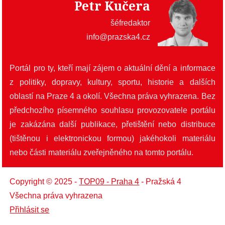
Petr Kučera
šéfredaktor
info@prazska4.cz
Portál pro ty, kteří mají zájem o aktuální dění a informace
z politiky, dopravy, kultury, sportu, historie a dalších
oblastí na Praze 4 a okolí. Všechna práva vyhrazena. Bez
předchozího písemného souhlasu provozovatele portálu
je zakázána další publikace, přetištění nebo distribuce
(tištěnou i elektronickou formou) jakéhokoli materiálu
nebo části materiálu zveřejněného na tomto portálu.
Copyright © 2025 -
TOP09 - Praha 4
- Pražská 4
Všechna práva vyhrazena
Přihlásit se