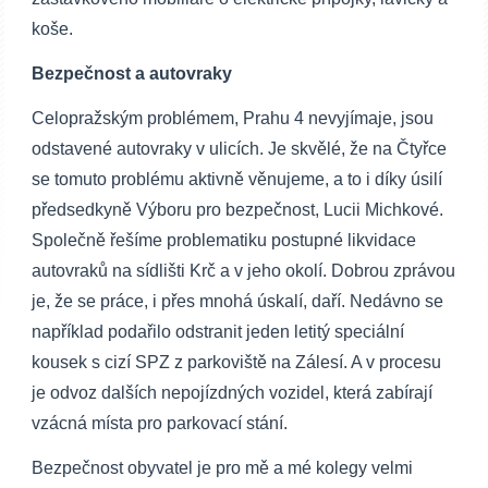
koše.
Bezpečnost a autovraky
Celopražským problémem, Prahu 4 nevyjímaje, jsou
odstavené autovraky v ulicích. Je skvělé, že na Čtyřce
se tomuto problému aktivně věnujeme, a to i díky úsilí
předsedkyně Výboru pro bezpečnost, Lucii Michkové.
Společně řešíme problematiku postupné likvidace
autovraků na sídlišti Krč a v jeho okolí. Dobrou zprávou
je, že se práce, i přes mnohá úskalí, daří. Nedávno se
například podařilo odstranit jeden letitý speciální
kousek s cizí SPZ z parkoviště na Zálesí. A v procesu
je odvoz dalších nepojízdných vozidel, která zabírají
vzácná místa pro parkovací stání.
Bezpečnost obyvatel je pro mě a mé kolegy velmi