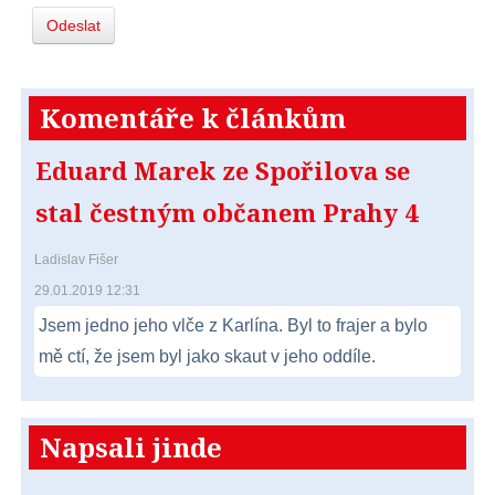
Odeslat
Komentáře k článkům
Eduard Marek ze Spořilova se
stal čestným občanem Prahy 4
Ladislav Fišer
29.01.2019 12:31
Jsem jedno jeho vlče z Karlína. Byl to frajer a bylo
mě ctí, že jsem byl jako skaut v jeho oddíle.
Napsali jinde