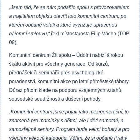
„Jsem rád, že se nám poda
ř
ilo spolu s provozovatelem
a majitelem objektu otev
ř
ít toto komunitní centrum, po
kterém ob
č
ané volali a které vyvažuje upravenou
nájemní smlouvu,“
řekl místostarosta Filip Vácha (TOP
09).
Komunitní centrum Žít spolu – Údolní nabízí širokou
škálu aktivit pro všechny generace. Od kurzů,
přednášek či seminářů přes psychologické
poradenství, komunitní akce po letní příměstské tábory.
Důraz přitom klade na podporu vzájemných vztahů,
sousedské soudržnosti a duševní pohody.
„Komunitní centrum jsme pojali jako mezigenera
č
ní, to
znamená pro maminky s d
ě
tmi, ale i d
ě
ti samotné, a
samoz
ř
ejm
ě
seniory. Program bude velmi bohatý a pro
všechny v
ě
kové kategorie. V
ěř
ím, že si ob
č
ané Prahy