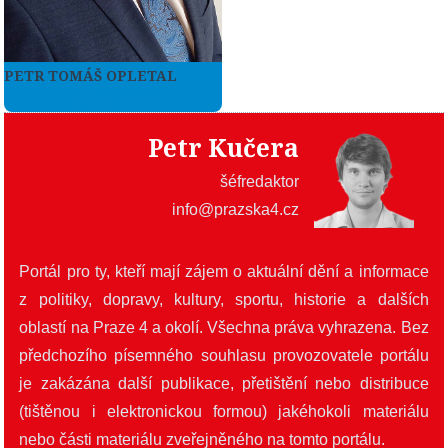
PETR TOMÁŠ OPLETAL
Více zde
Petr Kučera
šéfredaktor
info@prazska4.cz
Portál pro ty, kteří mají zájem o aktuální dění a informace
z politiky, dopravy, kultury, sportu, historie a dalších
oblastí na Praze 4 a okolí. Všechna práva vyhrazena. Bez
předchozího písemného souhlasu provozovatele portálu
je zakázána další publikace, přetištění nebo distribuce
(tištěnou i elektronickou formou) jakéhokoli materiálu
nebo části materiálu zveřejněného na tomto portálu.