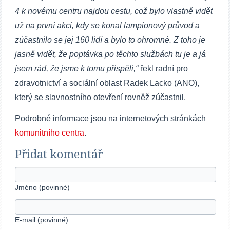
4 k novému centru najdou cestu, což bylo vlastn
ě
vid
ě
t
už na první akci, kdy se konal lampionový pr
ů
vod a
zú
č
astnilo se jej 160 lidí a bylo to ohromné. Z toho je
jasn
ě
vid
ě
t, že poptávka po t
ě
chto službách tu je a já
jsem rád, že jsme k tomu p
ř
isp
ě
li,“
řekl radní pro
zdravotnictví a sociální oblast Radek Lacko (ANO),
který se slavnostního otevření rovněž zúčastnil.
Podrobné informace jsou na internetových stránkách
komunitního centra
.
Přidat komentář
Jméno (povinné)
E-mail (povinné)