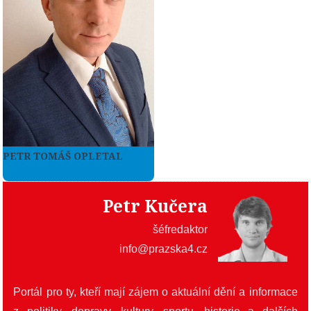
PETR TOMÁŠ OPLETAL
Více zde
Petr Kučera
šéfredaktor
info@prazska4.cz
Portál pro ty, kteří mají zájem o aktuální dění a informace