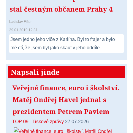
stal čestným občanem Prahy 4
Ladislav Fišer
29.01.2019 12:31
Jsem jedno jeho vlče z Karlína. Byl to frajer a bylo
mě ctí, že jsem byl jako skaut v jeho oddíle.
Napsali jinde
Veřejné finance, euro i školství.
Matěj Ondřej Havel jednal s
prezidentem Petrem Pavlem
TOP 09 - Tiskové zprávy
27.07.2026