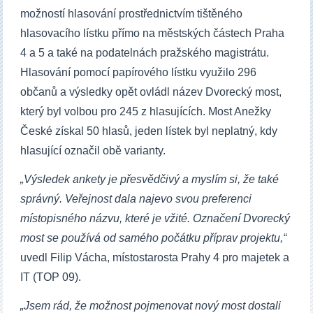
možností hlasování prostřednictvím tištěného
hlasovacího lístku přímo na městských částech Praha
4 a 5 a také na podatelnách pražského magistrátu.
Hlasování pomocí papírového lístku využilo 296
občanů a výsledky opět ovládl název Dvorecký most,
který byl volbou pro 245 z hlasujících. Most Anežky
České získal 50 hlasů, jeden lístek byl neplatný, kdy
hlasující označil obě varianty.
„Výsledek ankety je přesvědčivý a myslím si, že také
správný. Veřejnost dala najevo svou preferenci
místopisného názvu, které je vžité. Označení Dvorecký
most se používá od samého počátku příprav projektu,“
uvedl Filip Vácha, místostarosta Prahy 4 pro majetek a
IT (TOP 09).
„Jsem rád, že možnost pojmenovat nový most dostali