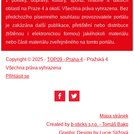
z politiky, dopravy, kultury, sportu, historie a dalších
oblastí na Praze 4 a okolí. Všechna práva vyhrazena. Bez
předchozího písemného souhlasu provozovatele portálu
je zakázána další publikace, přetištění nebo distribuce
(tištěnou i elektronickou formou) jakéhokoli materiálu
nebo části materiálu zveřejněného na tomto portálu.
Copyright © 2025 -
TOP09 - Praha 4
- Pražská 4
Všechna práva vyhrazena
Přihlásit se
Mapa stránek
Created by
b-sticks s.r.o. - Tomáš Bako
Graphic Design by Lucie Sližová