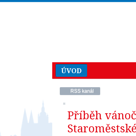
ÚVOD
RSS kanál
Příběh vánoč
Staroměstské