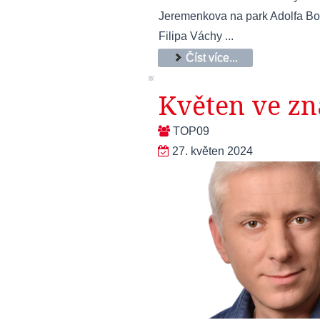
Jeremenkova na park Adolfa Born
Filipa Váchy ...
Číst více...
Květen ve z
TOP09
27. květen 2024