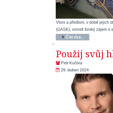
Vloni a předloni, v době jejich 
(GASK), vzrostl široký zájem o s
Číst více...
Použij svůj h
Petr Kučera
29. duben 2024