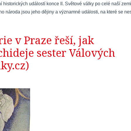
 historických událostí konce II. Světové války po celé naší zem
o národa jsou jeho dějiny a významné události, na které se nes
ie v Praze řeší, jak
chideje sester Válových
ky.cz)