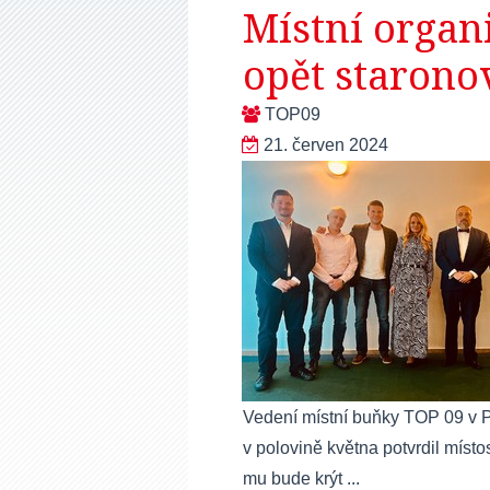
Místní organ
opět starono
TOP09
21. červen 2024
Vedení místní buňky TOP 09 v P
v polovině května potvrdil mís
mu bude krýt ...