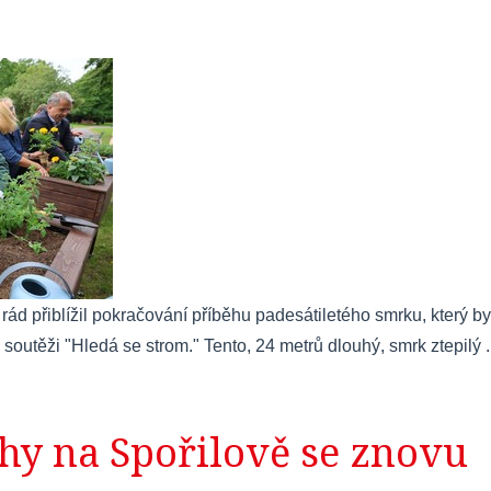
d přiblížil pokračování příběhu padesátiletého smrku, který byl
soutěži "Hledá se strom." Tento, 24 metrů dlouhý, smrk ztepilý .
hy na Spořilově se znovu