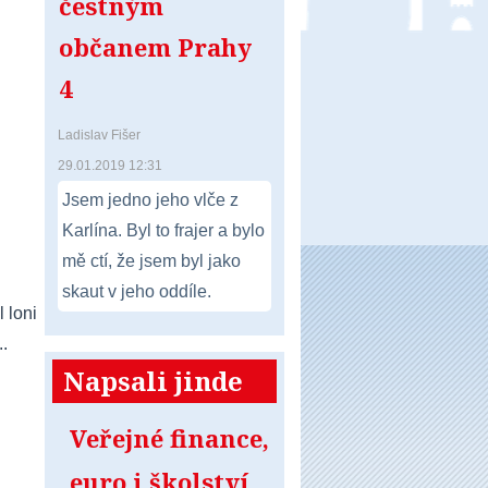
čestným
občanem Prahy
4
Ladislav Fišer
29.01.2019 12:31
Jsem jedno jeho vlče z
Karlína. Byl to frajer a bylo
mě ctí, že jsem byl jako
skaut v jeho oddíle.
 loni
..
Napsali jinde
Veřejné finance,
euro i školství.