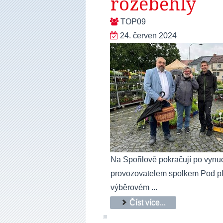
rozeběhly
TOP09
24. červen 2024
Na Spořilově pokračují po vynu
provozovatelem spolkem Pod pla
výběrovém ...
Číst více...