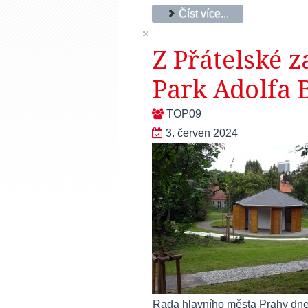
Číst více...
Z Přátelské 
Park Adolfa 
TOP09
3. červen 2024
Rada hlavního města Prahy dne