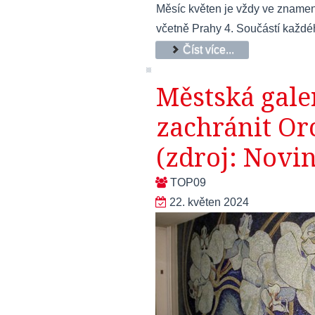
Měsíc květen je vždy ve znamení
včetně Prahy 4. Součástí každéh
Číst více...
Městská galer
zachránit Or
(zdroj: Novin
TOP09
22. květen 2024