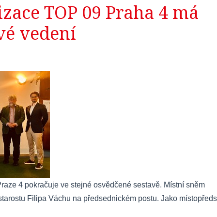
izace TOP 09 Praha 4 má
vé vedení
raze 4 pokračuje ve stejné osvědčené sestavě. Místní sněm
tostarostu Filipa Váchu na předsednickém postu. Jako místopřed