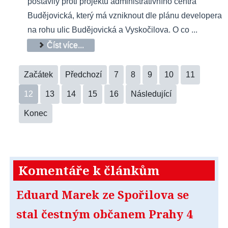
postavily proti projektu administrativního centra
Budějovická, který má vzniknout dle plánu developera
na rohu ulic Budějovická a Vyskočilova. O co ...
Číst více...
Začátek
Předchozí
7
8
9
10
11
12
13
14
15
16
Následující
Konec
Komentáře k článkům
Eduard Marek ze Spořilova se
stal čestným občanem Prahy 4