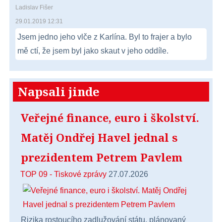
Ladislav Fišer
29.01.2019 12:31
Jsem jedno jeho vlče z Karlína. Byl to frajer a bylo
mě ctí, že jsem byl jako skaut v jeho oddíle.
Napsali jinde
Veřejné finance, euro i školství.
Matěj Ondřej Havel jednal s
prezidentem Petrem Pavlem
TOP 09 - Tiskové zprávy
27.07.2026
Rizika rostoucího zadlužování státu, plánovaný