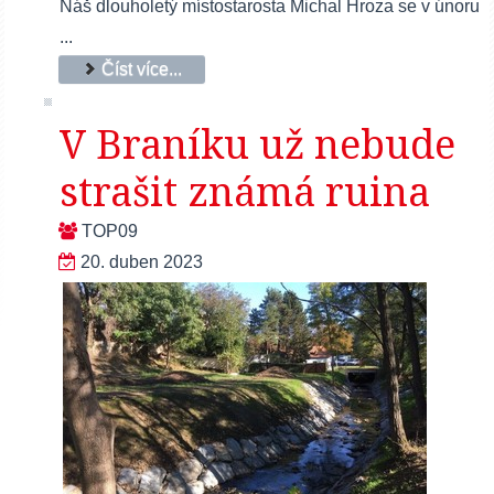
Náš dlouholetý místostarosta Michal Hroza se v únoru
...
Číst více...
V Braníku už nebude
strašit známá ruina
TOP09
20. duben 2023