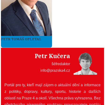
PETR TOMÁŠ OPLETAL
Více zde
Petr Kučera
šéfredaktor
info@prazska4.cz
Portál pro ty, kteří mají zájem o aktuální dění a informace
z politiky, dopravy, kultury, sportu, historie a dalších
oblastí na Praze 4 a okolí. Všechna práva vyhrazena. Bez
předchozího písemného souhlasu provozovatele portálu