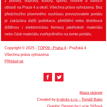
z politiky, dopravy, kultury, sportu, historie a dalších
oblastí na Praze 4 a okolí. Všechna práva vyhrazena. Bez
předchozího písemného souhlasu provozovatele portálu
je zakázána další publikace, přetištění nebo distribuce
(tištěnou i elektronickou formou) jakéhokoli materiálu
nebo části materiálu zveřejněného na tomto portálu.
Copyright © 2025 -
TOP09 - Praha 4
- Pražská 4
Všechna práva vyhrazena
Přihlásit se
Mapa stránek
Created by
b-sticks s.r.o. - Tomáš Bako
Graphic Design by Lucie Sližová