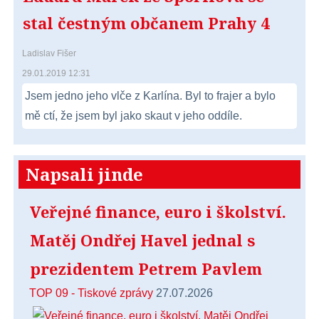
stal čestným občanem Prahy 4
Ladislav Fišer
29.01.2019 12:31
Jsem jedno jeho vlče z Karlína. Byl to frajer a bylo
mě ctí, že jsem byl jako skaut v jeho oddíle.
Napsali jinde
Veřejné finance, euro i školství.
Matěj Ondřej Havel jednal s
prezidentem Petrem Pavlem
TOP 09 - Tiskové zprávy
27.07.2026