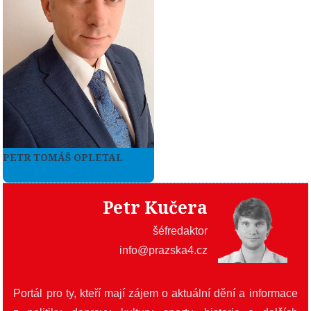
PETR TOMÁŠ OPLETAL
Více zde
Petr Kučera
šéfredaktor
info@prazska4.cz
Portál pro ty, kteří mají zájem o aktuální dění a informace