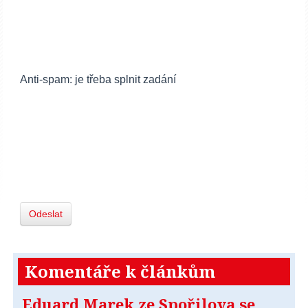
Anti-spam: je třeba splnit zadání
Odeslat
Komentáře k článkům
Eduard Marek ze Spořilova se