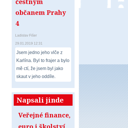
čestným
občanem Prahy
4
Ladislav Fišer
29.01.2019 12:31
Jsem jedno jeho vlče z
Karlína. Byl to frajer a bylo
mě ctí, že jsem byl jako
skaut v jeho oddíle.
Napsali jinde
Veřejné finance,
euro i školství.