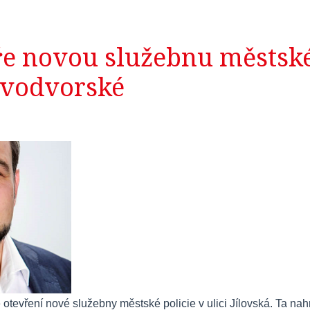
ře novou služebnu městsk
ovodvorské
otevření nové služebny městské policie v ulici Jílovská. Ta nah