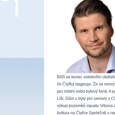
Blíží se konec volebního období
že Čtyřka stagnuje. Že se nerozv
pro místní nebo bytový fond. A 
Líši, Dům s byty pro seniory v
výkup pozemků squatu Vrbova a 
kultura na Čtyřce Společně s r