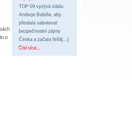
TOP 09 vyzývá vládu
Andreje Babiše, aby
přestala sabotovat
apách
bezpečnostní zájmy
tu o
Česka a začala řešit[…]
Číst více...