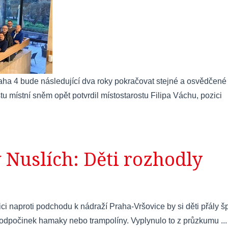
ha 4 bude následující dva roky pokračovat stejné a osvědčené
 místní sněm opět potvrdil místostarostu Filipa Váchu, pozici
 Nuslích: Děti rozhodly
ci naproti podchodu k nádraží Praha-Vršovice by si děti přály š
 odpočinek hamaky nebo trampolíny. Vyplynulo to z průzkumu ...