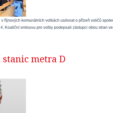
 říjnových komunálních volbách usilovat o přízeň voličů spol
 Koaliční smlouvu pro volby podepsali zástupci obou stran ve
stanic metra D