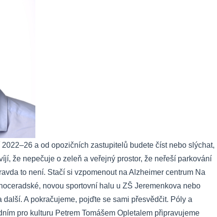
 2022–26 a od opozičních zastupitelů budete číst nebo slýchat,
íjí, že nepečuje o zeleň a veřejný prostor, že neřeší parkování
pravda to není. Stačí si vzpomenout na Alzheimer centrum Na
 Choceradské, novou sportovní halu u ZŠ Jeremenkova nebo
další. A pokračujeme, pojďte se sami přesvědčit. Póly a
adním pro kulturu Petrem Tomášem Opletalem připravujeme