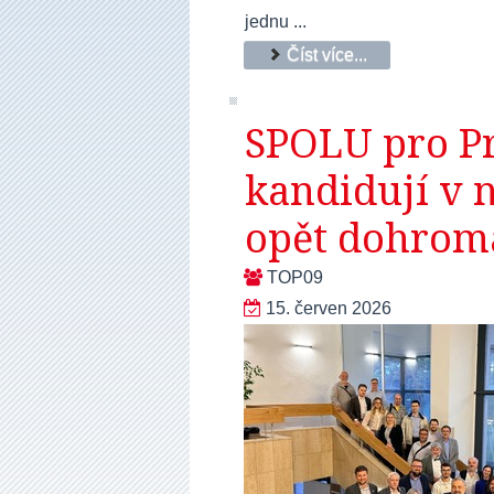
jednu ...
Číst více...
SPOLU pro Pr
kandidují v n
opět dohrom
TOP09
15. červen 2026