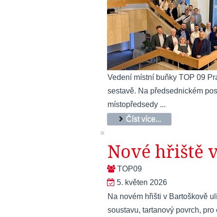
Vedení místní buňky TOP 09 Pra
sestavě. Na předsednickém postu
místopředsedy ...
Číst více...
Nové hřiště v
TOP09
5. květen 2026
Na novém hřišti v Bartoškově uli
soustavu, tartanový povrch, pro