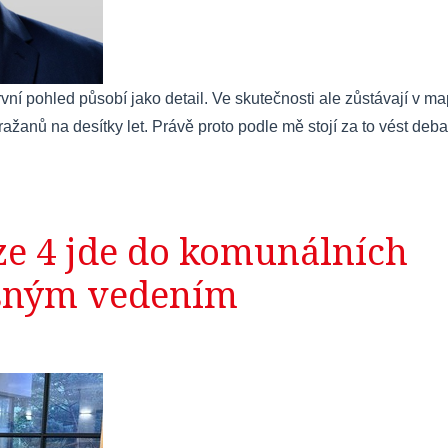
ní pohled působí jako detail. Ve skutečnosti ale zůstávají v m
ažanů na desítky let. Právě proto podle mě stojí za to vést deba
ze 4 jde do komunálních
ěšným vedením