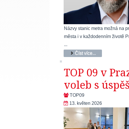
Názvy stanic metra možná na prv
města i v každodenním životě Pr
...
Číst více...
TOP 09 v Pra
voleb s úsp
TOP09
13. květen 2026