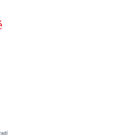
é
radí