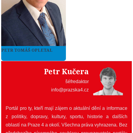
PETR TOMÁŠ OPLETAL
Více zde
Petr Kučera
šéfredaktor
info@prazska4.cz
Portál pro ty, kteří mají zájem o aktuální dění a informace
z politiky, dopravy, kultury, sportu, historie a dalších
oblastí na Praze 4 a okolí. Všechna práva vyhrazena. Bez