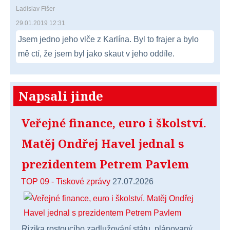
Ladislav Fišer
29.01.2019 12:31
Jsem jedno jeho vlče z Karlína. Byl to frajer a bylo
mě ctí, že jsem byl jako skaut v jeho oddíle.
Napsali jinde
Veřejné finance, euro i školství.
Matěj Ondřej Havel jednal s
prezidentem Petrem Pavlem
TOP 09 - Tiskové zprávy
27.07.2026
Rizika rostoucího zadlužování státu, plánovaný