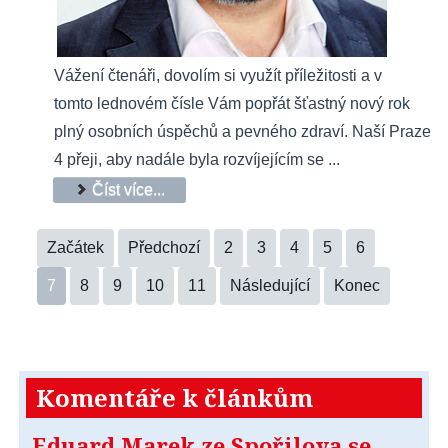
Vážení čtenáři, dovolím si využít příležitosti a v
tomto lednovém čísle Vám popřát šťastný nový rok
plný osobních úspěchů a pevného zdraví. Naší Praze
4 přeji, aby nadále byla rozvíjejícím se ...
Číst více...
Začátek
Předchozí
2
3
4
5
6
7
8
9
10
11
Následující
Konec
Komentáře k článkům
Eduard Marek ze Spořilova se