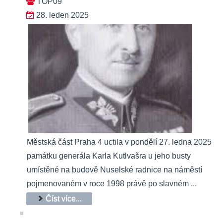
TOP09
28. leden 2025
Městská část Praha 4 uctila v pondělí 27. ledna 2025
památku generála Karla Kutlvašra u jeho busty
umístěné na budově Nuselské radnice na náměstí
pojmenovaném v roce 1998 právě po slavném ...
Číst více...