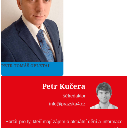
PETR TOMÁŠ OPLETAL
Více zde
Petr Kučera
šéfredaktor
info@prazska4.cz
Portál pro ty, kteří mají zájem o aktuální dění a informace