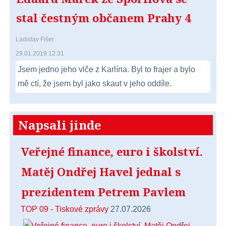
stal čestným občanem Prahy 4
Ladislav Fišer
29.01.2019 12:31
Jsem jedno jeho vlče z Karlína. Byl to frajer a bylo
mě ctí, že jsem byl jako skaut v jeho oddíle.
Napsali jinde
Veřejné finance, euro i školství.
Matěj Ondřej Havel jednal s
prezidentem Petrem Pavlem
TOP 09 - Tiskové zprávy
27.07.2026