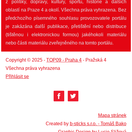
z politiky, dopravy, kultury, sportu, historie a dalších
oblastí na Praze 4 a okolí. Všechna práva vyhrazena. Bez
předchozího písemného souhlasu provozovatele portálu
je zakázána další publikace, přetištění nebo distribuce
(tištěnou i elektronickou formou) jakéhokoli materiálu
nebo části materiálu zveřejněného na tomto portálu.
Copyright © 2025 -
TOP09 - Praha 4
- Pražská 4
Všechna práva vyhrazena
Přihlásit se
Mapa stránek
Created by
b-sticks s.r.o. - Tomáš Bako
Graphic Design by Lucie Sližová